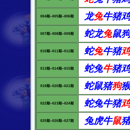
龙
兔
牛猪
004期--005期--006期
蛇龙
兔
鼠
007期--008期--009期
蛇
兔
牛猪
010期--011期--012期
蛇兔
牛
猪
013期--014期--015期
蛇鼠猪
狗
019期--020期--021期
蛇兔牛猪
022期--023期--024期
兔虎牛
鼠
025期--026期--027期