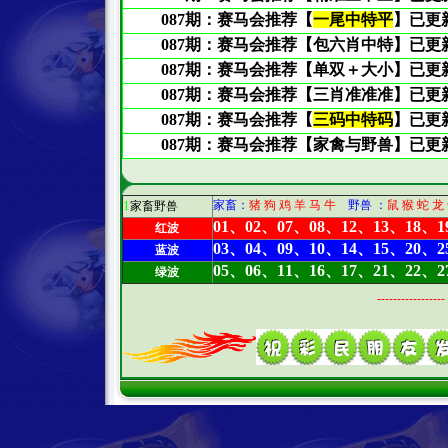
1
家畜：
猪 狗 鸡 羊 马 牛
野兽 ：
鼠 猴 蛇 龙
家畜野兽
01、02、07、08、12、13、18、1
红波
03、04、09、10、14、15、20、2
蓝波
05、06、11、16、17、21、22、2
绿波
-----------------