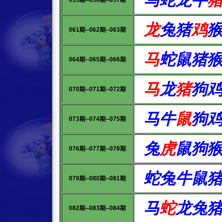
马蛇龙牛
055期--056期--057期
龙
兔猪
鸡
061期--062期--063期
马
蛇鼠猪
064期--065期--066期
马
龙
猪
狗
070期--071期--072期
马牛
鼠
狗
073期--074期--075期
兔
虎
鼠狗
076期--077期--078期
蛇兔牛鼠
079期--080期--081期
马
蛇
龙兔
082期--083期--084期